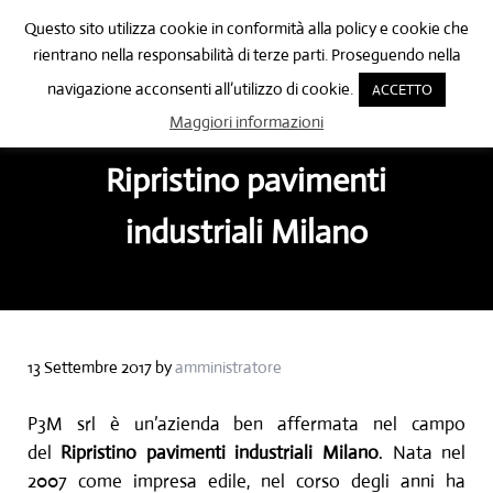
Passa al contenuto principale
Skip to after header navigation
Skip to site footer
Questo sito utilizza cookie in conformità alla policy e cookie che
🔍
rientrano nella responsabilità di terze parti. Proseguendo nella
Menu
Header Search
navigazione acconsenti all’utilizzo di cookie.
ACCETTO
Posa pavimenti in resina Como
Posa pavimenti in resina Como
Maggiori informazioni
Ripristino pavimenti
industriali Milano
13 Settembre 2017
by
amministratore
P3M srl è un’azienda ben affermata nel campo
del
Ripristino pavimenti industriali
Milano
. Nata nel
2007 come impresa edile, nel corso degli anni ha