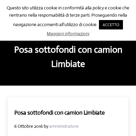
Passa al contenuto principale
Skip to after header navigation
Skip to site footer
Questo sito utilizza cookie in conformità alla policy e cookie che
🔍
rientrano nella responsabilità di terze parti. Proseguendo nella
Menu
Header Search
navigazione acconsenti all’utilizzo di cookie.
ACCETTO
Posa pavimenti in resina Como
Posa pavimenti in resina Como
Maggiori informazioni
Posa sottofondi con camion
Limbiate
Posa sottofondi con camion Limbiate
6 Ottobre 2016
by
amministratore