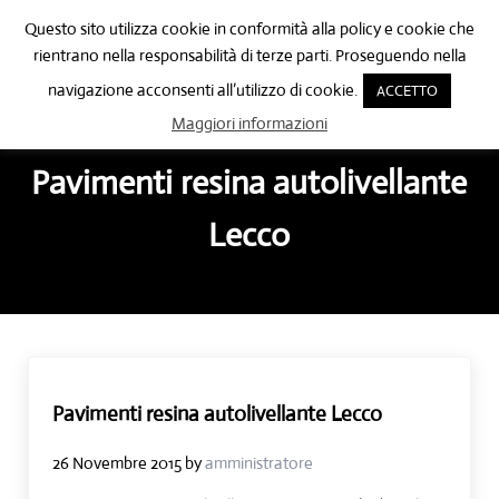
Passa al contenuto principale
Skip to after header navigation
Skip to site footer
Questo sito utilizza cookie in conformità alla policy e cookie che
🔍
rientrano nella responsabilità di terze parti. Proseguendo nella
Menu
Header Search
navigazione acconsenti all’utilizzo di cookie.
ACCETTO
Posa pavimenti in resina Como
Posa pavimenti in resina Como
Maggiori informazioni
Pavimenti resina autolivellante
Lecco
Pavimenti resina autolivellante Lecco
26 Novembre 2015
by
amministratore