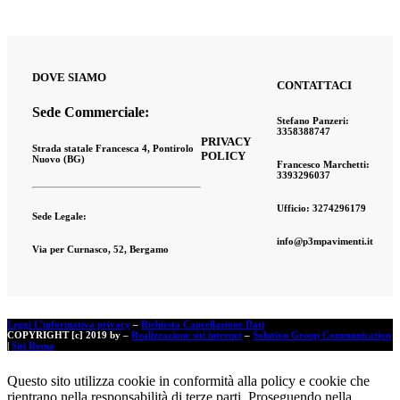
DOVE SIAMO
CONTATTACI
Sede Commerciale:
Stefano Panzeri:
3358388747
PRIVACY
Strada statale Francesca 4, Pontirolo
POLICY
Nuovo (BG)
Francesco Marchetti:
3393296037
Ufficio:
3274296179
Sede Legale:
info@p3mpavimenti.it
Via per Curnasco, 52, Bergamo
Leggi L’informativa privacy
–
Richiesta Cancellazione Dati
COPYRIGHT [c] 2019 by –
Realizzazione siti internet
–
Solution Group Communication
|
Siti Roma
Questo sito utilizza cookie in conformità alla policy e cookie che
rientrano nella responsabilità di terze parti. Proseguendo nella