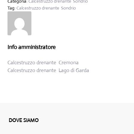
Categoria:
Calcestruzzo drenante Sondrio
Tag:
Calcestruzzo drenante Sondrio
Info
amministratore
Post precedente:
Calcestruzzo drenante Cremona
Post successivo:
Calcestruzzo drenante Lago di Garda
DOVE SIAMO