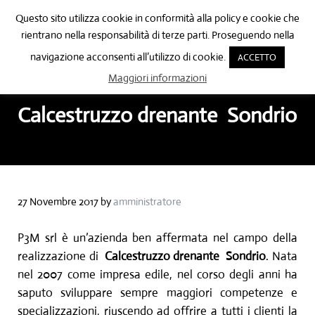
Passa al contenuto principale
Skip to after header navigation
Skip to site footer
Questo sito utilizza cookie in conformità alla policy e cookie che
🔍
rientrano nella responsabilità di terze parti. Proseguendo nella
Menu
Header Search
navigazione acconsenti all’utilizzo di cookie.
ACCETTO
Posa pavimenti in resina Como
Posa pavimenti in resina Como
Maggiori informazioni
Calcestruzzo drenante Sondrio
27 Novembre 2017
by
amministratore
P3M srl è un’azienda ben affermata nel campo della
realizzazione di
Calcestruzzo drenante
Sondrio
. Nata
nel 2007 come impresa edile, nel corso degli anni ha
saputo sviluppare sempre maggiori competenze e
specializzazioni, riuscendo ad offrire a tutti i clienti la